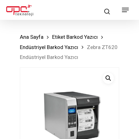
Skip
Menu
search
to
main
content
Ana Sayfa
Etiket Barkod Yazıcı
Endüstriyel Barkod Yazıcı
Zebra ZT620
Endüstriyel Barkod Yazıcı