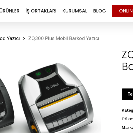
ÜRÜNLER
İŞ ORTAKLARI
KURUMSAL
BLOG
ONLI
od Yazıcı
ZQ300 Plus Mobil Barkod Yazıcı
ZQ
Ba
Te
Kateg
Etike
Mark