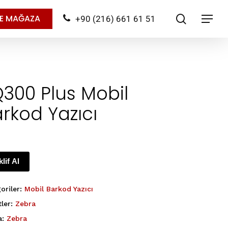
search
NE MAĞAZA
+90 (216) 661 61 51
Menu
300 Plus Mobil
rkod Yazıcı
klif Al
oriler:
Mobil Barkod Yazıcı
tler:
Zebra
a:
Zebra