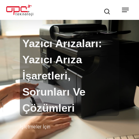
Skip
Menu
search
to
main
content
Yazıcı Arızaları:
Yazıcı Arıza
İşaretleri,
Sorunları Ve
Çözümleri
İşletmeler İçin