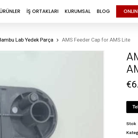
ÜRÜNLER
İŞ ORTAKLARI
KURUMSAL
BLOG
ONLI
Bambu Lab Yedek Parça
AMS Feeder Cap for AMS Lite
A
AM
€
6
Te
Stok
Kateg