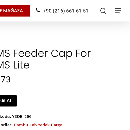
search
NE MAĞAZA
+90 (216) 661 61 51
Menu
MS Feeder Cap For
S Lite
.73
klif Al
 kodu:
Y3DB-256
oriler:
Bambu Lab Yedek Parça