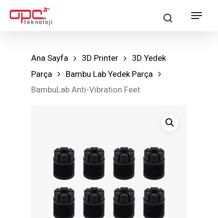
Skip
Menu
search
to
main
content
Ana Sayfa
3D Printer
3D Yedek
Parça
Bambu Lab Yedek Parça
BambuLab Anti-Vibration Feet