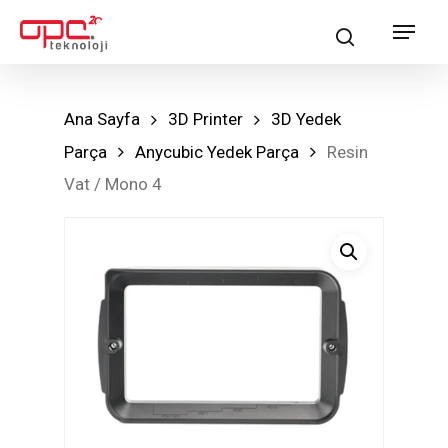
Skip
Menu
search
to
main
content
Ana Sayfa
3D Printer
3D Yedek
Parça
Anycubic Yedek Parça
Resin
Vat / Mono 4