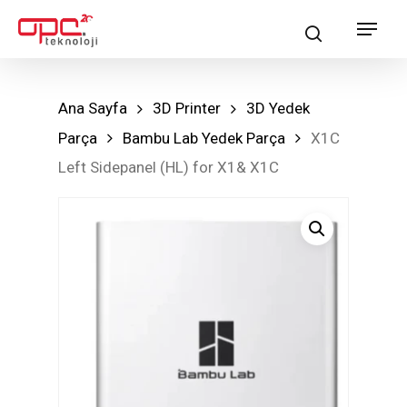
Skip
Menu
search
to
main
content
Ana Sayfa
3D Printer
3D Yedek
Parça
Bambu Lab Yedek Parça
X1C
Left Sidepanel (HL) for X1& X1C