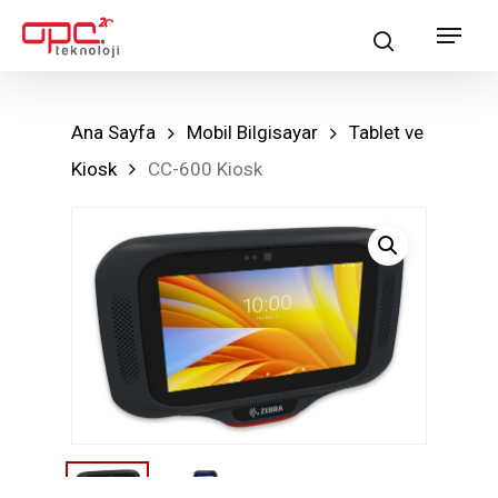
Skip
Menu
search
to
main
content
Ana Sayfa
Mobil Bilgisayar
Tablet ve
Kiosk
CC-600 Kiosk