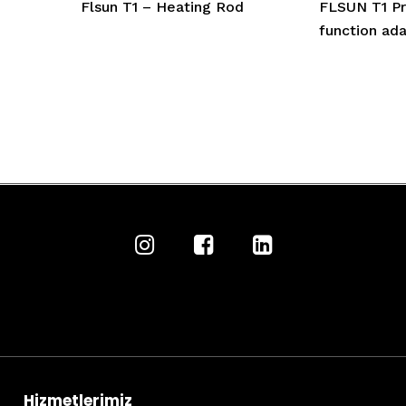
Flsun T1 – Heating Rod
FLSUN T1 P
function ad
Hizmetlerimiz