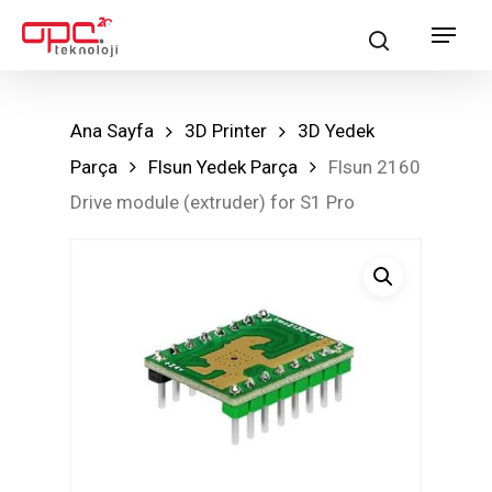
Skip
Menu
search
to
main
content
Ana Sayfa
3D Printer
3D Yedek
Parça
Flsun Yedek Parça
Flsun 2160
Drive module (extruder) for S1 Pro